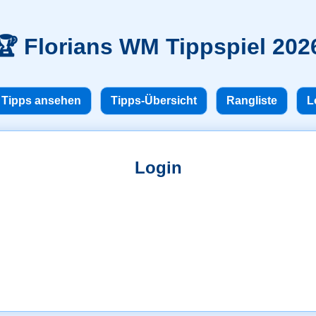
🏆 Florians WM Tippspiel 202
Tipps ansehen
Tipps-Übersicht
Rangliste
L
Login