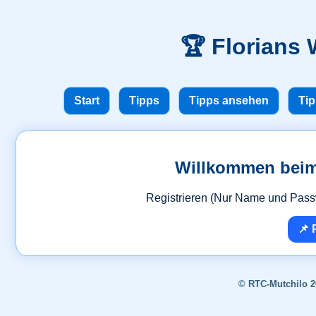
🏆 Florians
Start
Tipps
Tipps ansehen
Tip
Willkommen beim 
Registrieren (Nur Name und Passw
📌 
© RTC-Mutchilo 